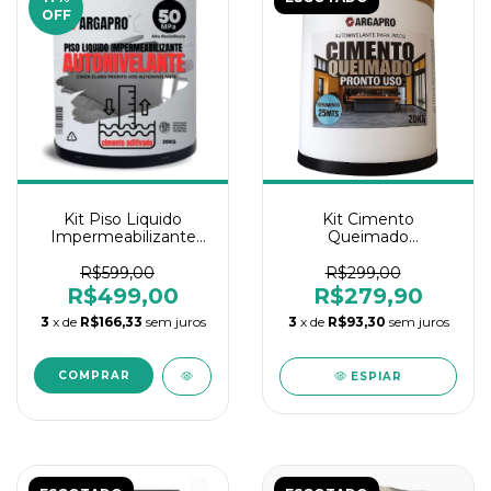
OFF
Kit Piso Liquido
Kit Cimento
Impermeabilizante
Queimado
Autonivelante Lages
Autonivelante
20k Argapro
Piso+Resina 20kg
R$599,00
R$299,00
Argapro
R$499,00
R$279,90
3
x de
R$166,33
sem juros
3
x de
R$93,30
sem juros
ESPIAR