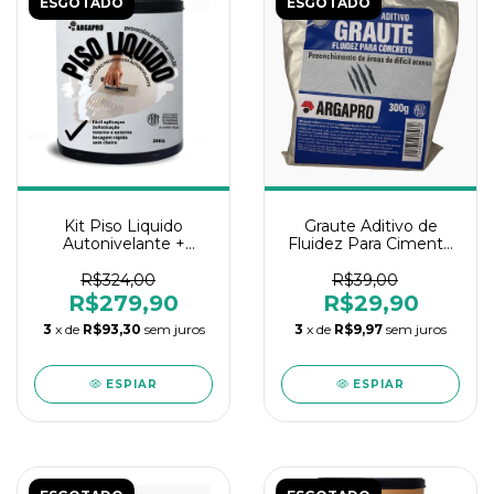
ESGOTADO
ESGOTADO
Kit Piso Liquido
Graute Aditivo de
Autonivelante +
Fluidez Para Cimento
Resina 20Kg Argapro
300g Argapro
R$324,00
R$39,00
R$279,90
R$29,90
3
x de
R$93,30
sem juros
3
x de
R$9,97
sem juros
ESPIAR
ESPIAR