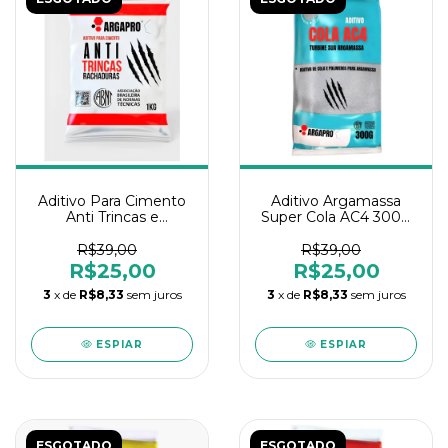
Aditivo Para Cimento
Aditivo Argamassa
Anti Trincas e
Super Cola AC4 300g
Rachaduras 300g
Argapro
Argapro
R$39,00
R$39,00
R$25,00
R$25,00
3
x de
R$8,33
sem juros
3
x de
R$8,33
sem juros
ESPIAR
ESPIAR
ESGOTADO
ESGOTADO