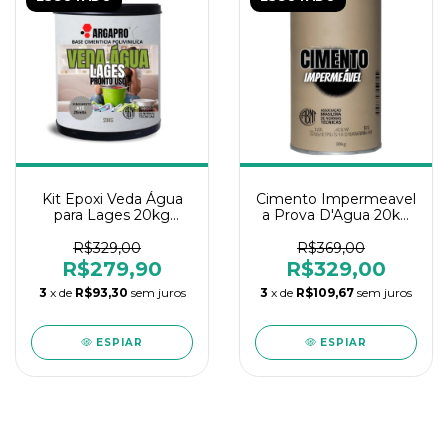
Kit Epoxi Veda Água
Cimento Impermeavel
para Lages 20kg
a Prova D'Agua 20kg
Argapro
Argapro
R$329,00
R$369,00
R$279,90
R$329,00
3
x de
R$93,30
sem juros
3
x de
R$109,67
sem juros
ESPIAR
ESPIAR