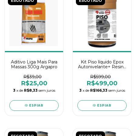
ESGOTADO
ESGOTADO
Aditivo Liga Mais Para
Kit Piso líquido Epox
Massas 300g Argapro
Autonivelante+ Resina
20kg
R$39,00
R$599,00
R$25,00
R$499,00
3
x de
R$8,33
sem juros
3
x de
R$166,33
sem juros
ESPIAR
ESPIAR