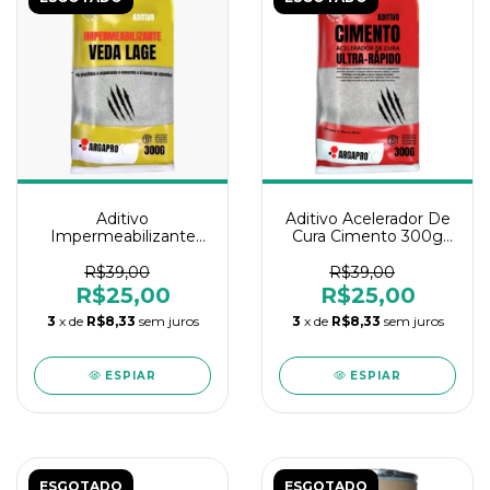
Aditivo
Aditivo Acelerador De
Impermeabilizante
Cura Cimento 300g
Veda Lage 300g
Argapro
Argapro
R$39,00
R$39,00
R$25,00
R$25,00
3
x de
R$8,33
sem juros
3
x de
R$8,33
sem juros
ESPIAR
ESPIAR
ESGOTADO
ESGOTADO