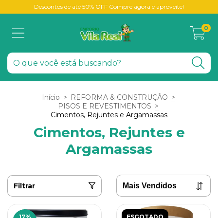
Descontos de até 50% OFF Compre agora e aproveite!
0
Início
>
REFORMA & CONSTRUÇÃO
>
PISOS E REVESTIMENTOS
>
Cimentos, Rejuntes e Argamassas
Cimentos, Rejuntes e
Argamassas
Filtrar
17
%
ESGOTADO