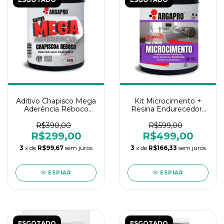
Aditivo Chapisco Mega
Kit Microcimento +
Aderência Reboco
Resina Endurecedora
Cola Profissional 5Kg
Argapro 20Kg
Argapro
R$390,00
R$599,00
R$299,00
R$499,00
3
x de
R$99,67
sem juros
3
x de
R$166,33
sem juros
ESPIAR
ESPIAR
ESGOTADO
ESGOTADO