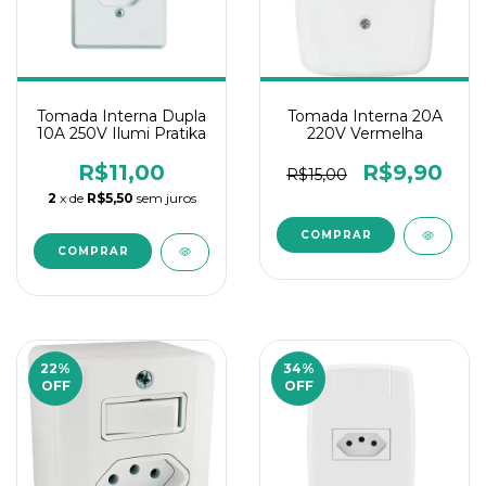
Tomada Interna Dupla
Tomada Interna 20A
10A 250V Ilumi Pratika
220V Vermelha
R$11,00
R$9,90
R$15,00
2
x de
R$5,50
sem juros
22
%
34
%
OFF
OFF