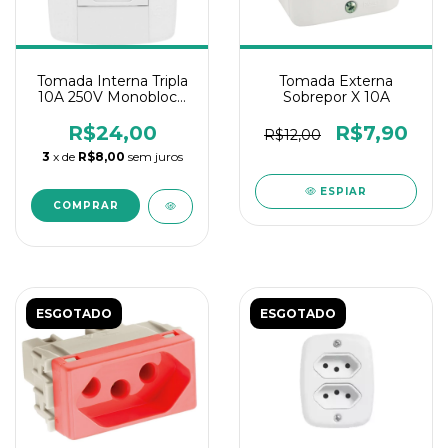
Tomada Interna Tripla
Tomada Externa
10A 250V Monobloco
Sobrepor X 10A
Ilumi Lev
R$24,00
R$7,90
R$12,00
3
x de
R$8,00
sem juros
ESPIAR
ESGOTADO
ESGOTADO