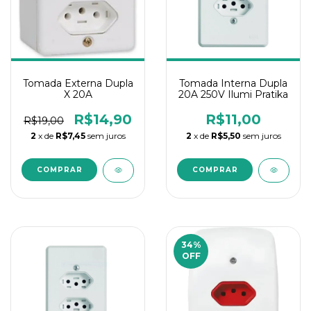
Tomada Externa Dupla
Tomada Interna Dupla
X 20A
20A 250V Ilumi Pratika
R$14,90
R$11,00
R$19,00
2
x de
R$7,45
sem juros
2
x de
R$5,50
sem juros
34
%
OFF