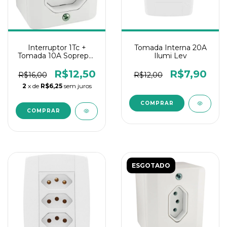
Interruptor 1Tc +
Tomada Interna 20A
Tomada 10A Soprepor
Ilumi Lev
Radial
R$12,50
R$7,90
R$16,00
R$12,00
2
x de
R$6,25
sem juros
ESGOTADO