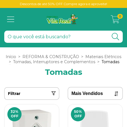
Descontos de até 50% OFF Compre agora e aproveite!
0
Início
>
REFORMA & CONSTRUÇÃO
>
Materiais Elétricos
>
Tomadas, Interruptores e Complementos
>
Tomadas
Tomadas
Filtrar
32
%
50
%
OFF
OFF