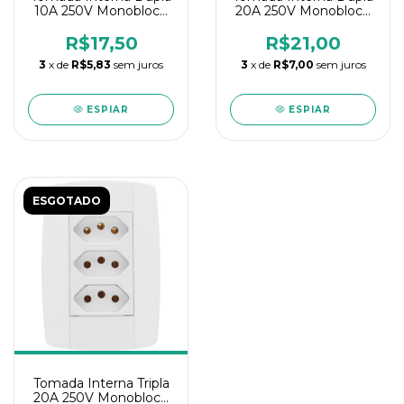
10A 250V Monobloco
20A 250V Monobloco
Ilumi Lev
Ilumi Lev
R$17,50
R$21,00
3
x de
R$5,83
sem juros
3
x de
R$7,00
sem juros
ESPIAR
ESPIAR
ESGOTADO
Tomada Interna Tripla
20A 250V Monobloco