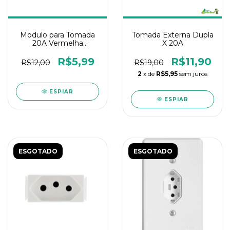
Modulo para Tomada
Tomada Externa Dupla
20A Vermelha
X 20A
Tramontina
R$5,99
R$11,90
R$12,00
R$19,00
2
x de
R$5,95
sem juros
ESPIAR
ESPIAR
ESGOTADO
ESGOTADO