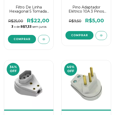
Filtro De Linha
Pino Adaptador
Hexagonal 5 Tomadas
Elétrico 10A 3 Pinos
10a 1 Tomada 20a
Pluzie
250v
R$22,00
R$5,00
R$25,00
R$9,50
3
x de
R$7,33
sem juros
34
%
40
%
OFF
OFF