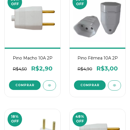
OFF
OFF
Pino Macho 10A 2P
Pino Fêmea 10A 2P
R$2,90
R$3,00
R$4,50
R$4,90
18
%
48
%
OFF
OFF