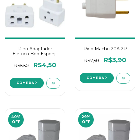
Pino Adaptador
Pino Macho 20A 2P
Elétrico Bob Esponja
10A x 20A 1Un
R$3,90
R$7,50
R$4,50
R$5,50
40
%
29
%
OFF
OFF