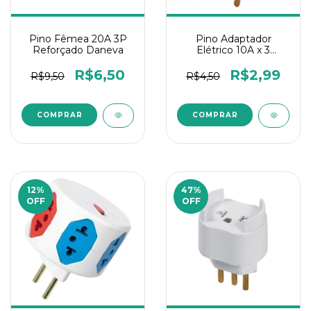
Pino Fêmea 20A 3P
Pino Adaptador
Reforçado Daneva
Elétrico 10A x 3
Entradas
R$6,50
R$2,99
R$9,50
R$4,50
12
%
47
%
OFF
OFF