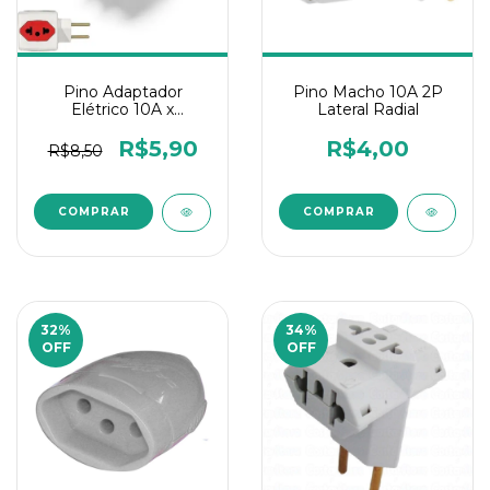
Pino Adaptador
Pino Macho 10A 2P
Elétrico 10A x
Lateral Radial
4Entradas Cubo
R$5,90
R$4,00
R$8,50
32
%
34
%
OFF
OFF