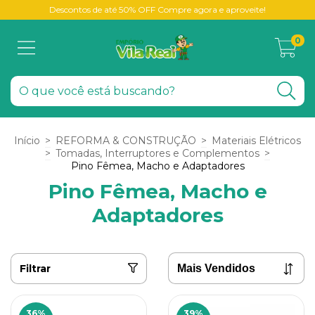
Descontos de até 50% OFF Compre agora e aproveite!
0
Início
>
REFORMA & CONSTRUÇÃO
>
Materiais Elétricos
>
Tomadas, Interruptores e Complementos
>
Pino Fêmea, Macho e Adaptadores
Pino Fêmea, Macho e
Adaptadores
Filtrar
36
%
39
%