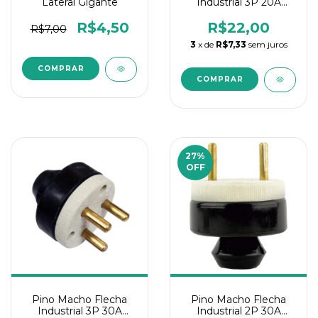
Lateral Gigante
Industrial 3P 20A
Porcelana
R$4,50
R$22,00
R$7,00
3
x de
R$7,33
sem juros
27
%
OFF
Pino Macho Flecha
Pino Macho Flecha
Industrial 3P 30A
Industrial 2P 30A