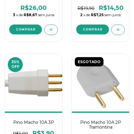
Porcelana
Porcelana
R$26,00
R$14,50
R$19,90
3
x de
R$8,67
sem juros
2
x de
R$7,25
sem juros
35
%
ESGOTADO
OFF
Pino Macho 10A 3P
Pino Macho 10A 2P
Tramontina
R$3,90
R$6,00