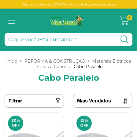
Descontos de até 50% OFF Compre agora e aproveite!
0
Início
>
REFORMA & CONSTRUÇÃO
>
Materiais Elétricos
>
Fios e Cabos
>
Cabo Paralelo
Cabo Paralelo
Filtrar
20
%
21
%
OFF
OFF