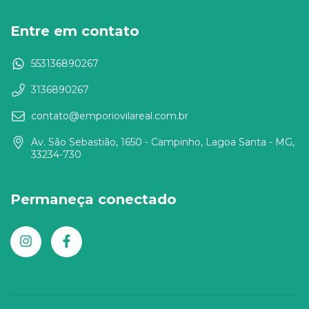
Entre em contato
553136890267
3136890267
contato@emporiovilareal.com.br
Av. São Sebastião, 1650 - Campinho, Lagoa Santa - MG,
33234-730
Permaneça conectado