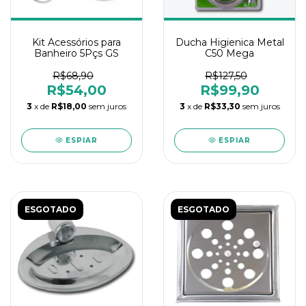
Kit Acessórios para
Ducha Higienica Metal
Banheiro 5Pçs GS
C50 Mega
R$68,90
R$127,50
R$54,00
R$99,90
3
x de
R$18,00
sem juros
3
x de
R$33,30
sem juros
ESPIAR
ESPIAR
ESGOTADO
ESGOTADO