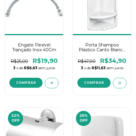
Engate Flexível
Porta Shampoo
Trançado Inox 40Cm
Plástico Canto Branco
Herc
R$19,90
R$34,90
R$25,00
R$47,00
3
x de
R$6,63
sem juros
3
x de
R$11,63
sem juros
22
%
25
%
OFF
OFF