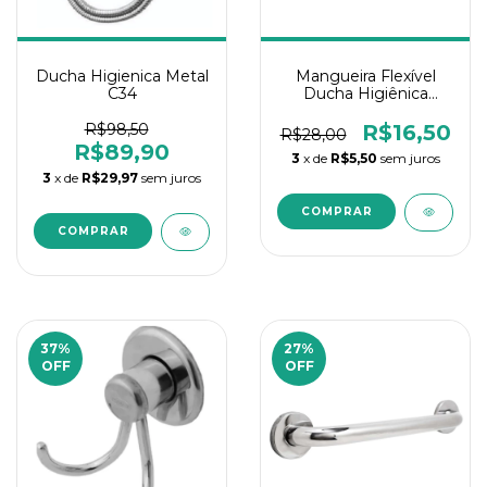
Ducha Higienica Metal
Mangueira Flexível
C34
Ducha Higiênica
120Cm Fertak
R$98,50
R$16,50
R$28,00
R$89,90
3
x de
R$5,50
sem juros
3
x de
R$29,97
sem juros
37
%
27
%
OFF
OFF