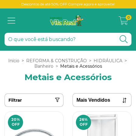
Descontos de até 50% OFF Compre agora e aproveite!
0
Início
>
REFORMA & CONSTRUÇÃO
>
HIDRÁULICA
>
Banheiro
>
Metais e Acessórios
Metais e Acessórios
Filtrar
20
%
26
%
OFF
OFF