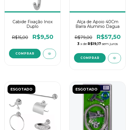
Cabide Fixação Inox
Alça de Apoio 40Cm
Duplo
Barra Aluminio Dagua
R$9,50
R$57,50
R$15,00
R$79,00
3
x de
R$19,17
sem juros
ESGOTADO
ESGOTADO