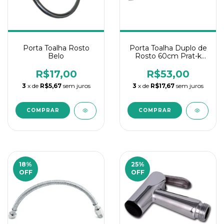
Porta Toalha Rosto
Porta Toalha Duplo de
Belo
Rosto 60cm Prat-k
Pop
R$17,00
R$53,00
3
x de
R$5,67
sem juros
3
x de
R$17,67
sem juros
18
%
25
%
OFF
OFF