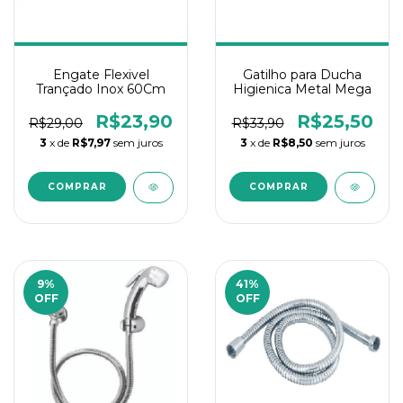
Engate Flexivel
Gatilho para Ducha
Trançado Inox 60Cm
Higienica Metal Mega
R$23,90
R$25,50
R$29,00
R$33,90
3
x de
R$7,97
sem juros
3
x de
R$8,50
sem juros
9
%
41
%
OFF
OFF