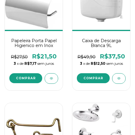
Papeleira Porta Papel
Caixa de Descarga
Higienico em Inox
Branca 9L
R$21,50
R$37,50
R$27,50
R$49,90
3
x de
R$7,17
sem juros
3
x de
R$12,50
sem juros