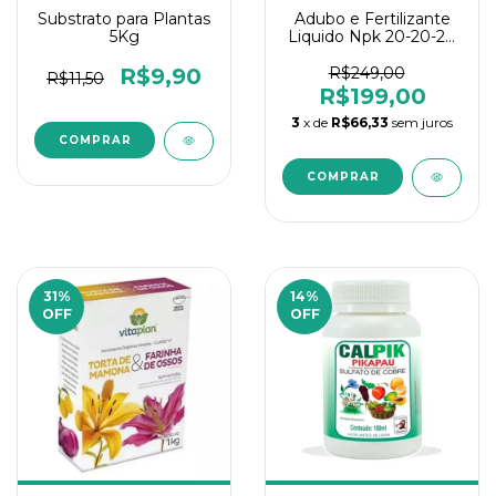
Substrato para Plantas
Adubo e Fertilizante
5Kg
Liquido Npk 20-20-20
5L Concentrado Verde
Vet
R$9,90
R$249,00
R$11,50
R$199,00
3
x de
R$66,33
sem juros
31
%
14
%
OFF
OFF