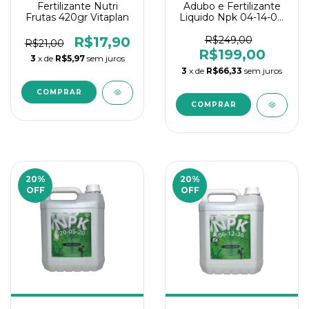
Fertilizante Nutri
Adubo e Fertilizante
Frutas 420gr Vitaplan
Liquido Npk 04-14-08
5L Concentrado Verde
Vet
R$17,90
R$249,00
R$21,00
R$199,00
3
x de
R$5,97
sem juros
3
x de
R$66,33
sem juros
20
%
20
%
OFF
OFF