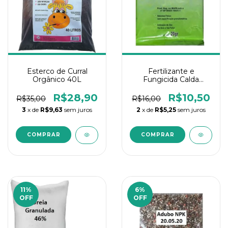
Esterco de Curral
Fertilizante e
Orgânico 40L
Fungicida Calda
Bordaleza 20Gr
Quimiagri
R$28,90
R$10,50
R$35,00
R$16,00
3
x de
R$9,63
sem juros
2
x de
R$5,25
sem juros
11
%
6
%
OFF
OFF