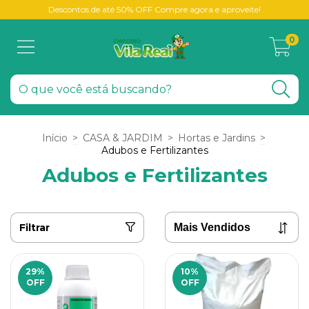
Descontos de até 50% OFF Compre agora e aproveite!
0
Início
>
CASA & JARDIM
>
Hortas e Jardins
>
Adubos e Fertilizantes
Adubos e Fertilizantes
Filtrar
29
%
10
%
OFF
OFF