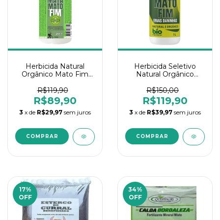
Herbicida Natural
Herbicida Seletivo
Orgânico Mato Fim
Natural Orgânico
VERDVET – 1 Litro
Preserva Grama Mato
Fim 1L
R$119,90
R$150,00
R$89,90
R$119,90
3
x de
R$29,97
sem juros
3
x de
R$39,97
sem juros
17
%
34
%
OFF
OFF