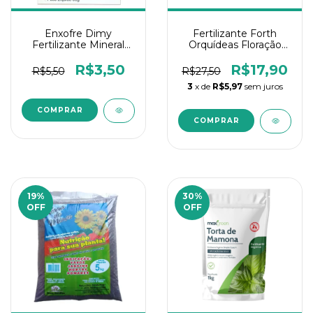
Enxofre Dimy
Fertilizante Forth
Fertilizante Mineral
Orquídeas Floração
Simples 30g
500ML
R$3,50
R$17,90
R$5,50
R$27,50
3
x de
R$5,97
sem juros
19
%
30
%
OFF
OFF