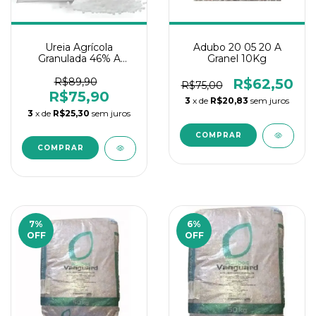
Ureia Agrícola
Adubo 20 05 20 A
Granulada 46% A
Granel 10Kg
Granel 10Kg
R$89,90
R$62,50
R$75,00
R$75,90
3
x de
R$20,83
sem juros
3
x de
R$25,30
sem juros
7
%
6
%
OFF
OFF