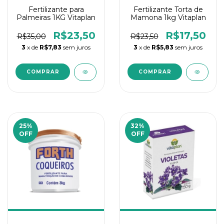
Fertilizante para
Fertilizante Torta de
Palmeiras 1KG Vitaplan
Mamona 1kg Vitaplan
R$23,50
R$17,50
R$35,00
R$23,50
3
x de
R$7,83
sem juros
3
x de
R$5,83
sem juros
25
%
32
%
OFF
OFF