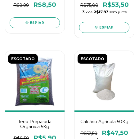
R$8,50
R$53,50
R$9,99
R$75,00
3
x de
R$17,83
sem juros
ESPIAR
ESPIAR
ESGOTADO
ESGOTADO
Terra Preparada
Calcário Agrícola 50Kg
Orgânica 5Kg
R$47,50
R$52,50
R$5,90
R$8,50