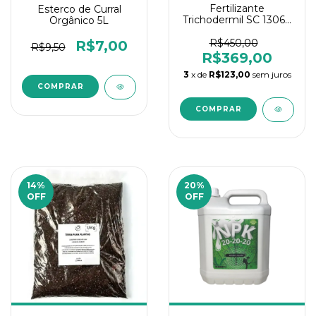
Fertilizante
Esterco de Curral
Trichodermil SC 1306 -
Orgânico 5L
1 Litro
R$450,00
R$7,00
R$9,50
R$369,00
3
x de
R$123,00
sem juros
14
%
20
%
OFF
OFF