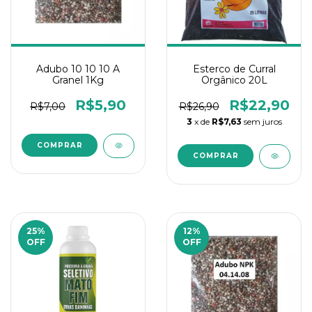
Adubo 10 10 10 A
Esterco de Curral
Granel 1Kg
Orgânico 20L
R$5,90
R$22,90
R$7,00
R$26,90
3
x de
R$7,63
sem juros
25
%
12
%
OFF
OFF