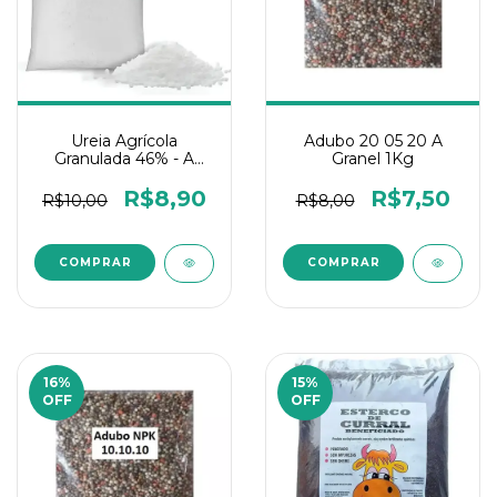
Ureia Agrícola
Adubo 20 05 20 A
Granulada 46% - A
Granel 1Kg
granel 1Kg
R$8,90
R$7,50
R$10,00
R$8,00
16
%
15
%
OFF
OFF