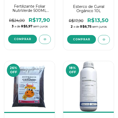
Fertilizante Foliar
Esterco de Curral
NutriVerde 500ML
Orgânico 10L
Vitaplan
R$17,90
R$13,50
R$24,00
R$17,90
3
x de
R$5,97
sem juros
2
x de
R$6,75
sem juros
26
%
18
%
OFF
OFF