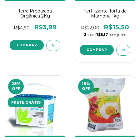
Terra Preparada
Fertilizante Torta de
Orgânica 2Kg
Mamona 1kg
Maxgreen
R$3,99
R$15,50
R$4,90
R$22,00
3
x de
R$5,17
sem juros
28
%
18
%
OFF
OFF
FRETE GRÁTIS