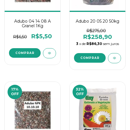
Adubo 04 14 08 A
Adubo 20 05 20 50kg
Granel 1Kg
R$275,00
R$5,50
R$258,90
R$6,50
3
x de
R$86,30
sem juros
17
%
32
%
OFF
OFF