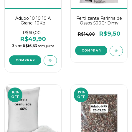
Adubo 10 10 10 A
Fertilizante Farinha de
Granel 10Kg
Ossos 500Gr Dimy
R$60,00
R$9,50
R$14,00
R$49,90
3
x de
R$16,63
sem juros
16
%
17
%
OFF
OFF