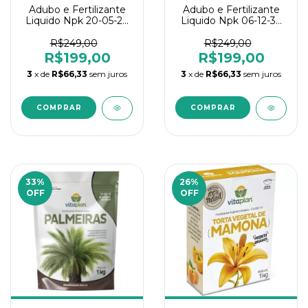
Adubo e Fertilizante
Adubo e Fertilizante
Liquido Npk 20-05-20
Liquido Npk 06-12-36
5L Concentrado Verde
5L Concentrado Verde
Vet
Vet
R$249,00
R$249,00
R$199,00
R$199,00
3
x de
R$66,33
sem juros
3
x de
R$66,33
sem juros
33
%
26
%
OFF
OFF