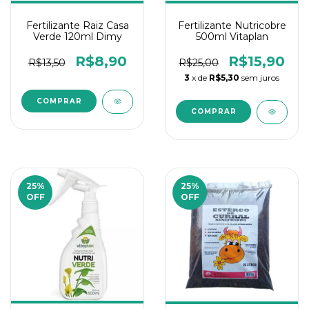
Fertilizante Raiz Casa
Fertilizante Nutricobre
Verde 120ml Dimy
500ml Vitaplan
R$8,90
R$15,90
R$13,50
R$25,00
3
x de
R$5,30
sem juros
25
%
25
%
OFF
OFF