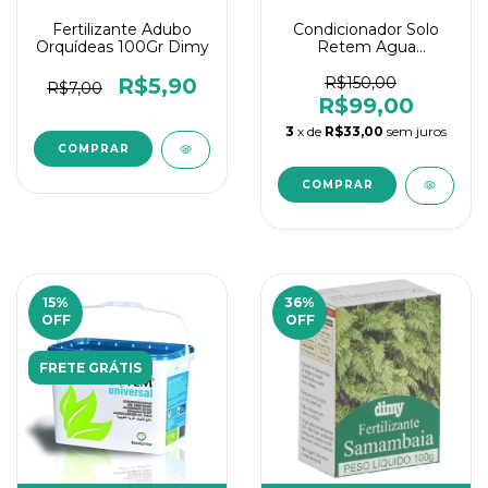
Fertilizante Adubo
Condicionador Solo
Orquídeas 100Gr Dimy
Retem Agua
Terracottem 9
Nutrientes 250Gr
R$5,90
R$150,00
R$7,00
R$99,00
3
x de
R$33,00
sem juros
15
%
36
%
OFF
OFF
FRETE GRÁTIS