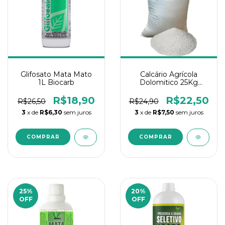
Glifosato Mata Mato
Calcário Agrícola
1L Biocarb
Dolomitico 25Kg
(Farelado)
R$18,90
R$22,50
R$26,50
R$24,90
3
x de
R$6,30
sem juros
3
x de
R$7,50
sem juros
25
%
20
%
OFF
OFF