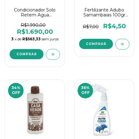
Condicionador Solo
Fertilizante Adubo
Retem Agua
Samambaias 100gr
Terracottem 9
Dimy
Nutrientes 10kg
R$1.990,00
R$4,50
R$7,00
R$1.690,00
3
x de
R$563,33
sem juros
34
%
36
%
OFF
OFF