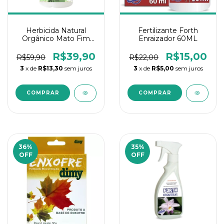
Herbicida Natural
Fertilizante Forth
Orgânico Mato Fim
Enraizador 60ML
VERDVET – 100ML
R$39,90
R$15,00
R$59,90
R$22,00
3
x de
R$13,30
sem juros
3
x de
R$5,00
sem juros
36
%
35
%
OFF
OFF