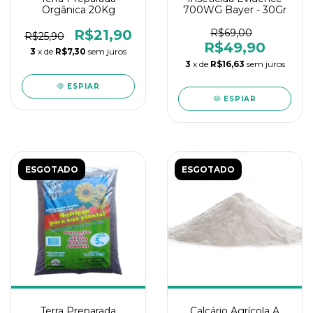
Orgânica 20Kg
700WG Bayer - 30Gr
R$21,90
R$69,00
R$25,90
R$49,90
3
x de
R$7,30
sem juros
3
x de
R$16,63
sem juros
ESPIAR
ESPIAR
ESGOTADO
ESGOTADO
Terra Preparada
Calcário Agrícola A