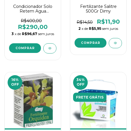
Condicionador Solo
Fertilizante Salitre
Retem Agua
500Gr Dimy
Terracottem 9
Nutrientes 1kg
R$400,00
R$11,90
R$14,50
R$290,00
2
x de
R$5,95
sem juros
3
x de
R$96,67
sem juros
16
%
34
%
OFF
OFF
FRETE GRÁTIS