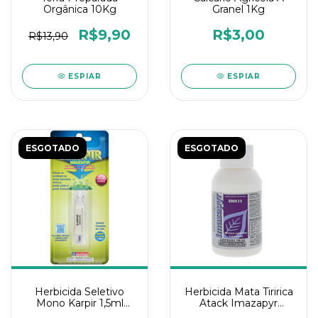
Orgânica 10Kg
Granel 1Kg
R$9,90
R$3,00
R$13,90
ESPIAR
ESPIAR
ESGOTADO
ESGOTADO
Herbicida Seletivo
Herbicida Mata Tiririca
Mono Karpir 1,5ml
Atack Imazapyr
Insetimax
100ML