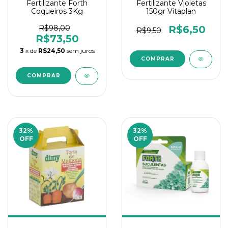
Fertilizante Forth
Fertilizante Violetas
Coqueiros 3Kg
150gr Vitaplan
R$98,00
R$6,50
R$9,50
R$73,50
3
x de
R$24,50
sem juros
32
%
32
%
OFF
OFF