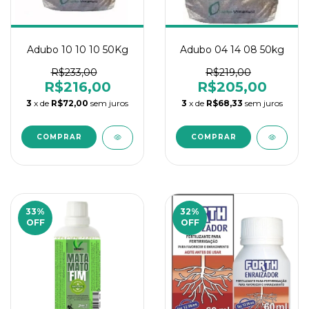
Adubo 10 10 10 50Kg
Adubo 04 14 08 50kg
R$233,00
R$219,00
R$216,00
R$205,00
3
x de
R$72,00
sem juros
3
x de
R$68,33
sem juros
33
%
32
%
OFF
OFF