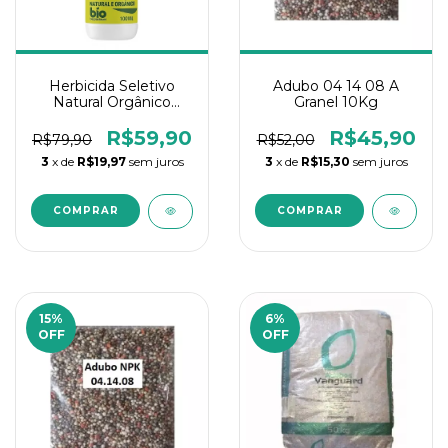
Herbicida Seletivo
Adubo 04 14 08 A
Natural Orgânico
Granel 10Kg
Preserva Grama Mato
Fim 100ML
R$59,90
R$45,90
R$79,90
R$52,00
3
x de
R$19,97
sem juros
3
x de
R$15,30
sem juros
15
%
6
%
OFF
OFF