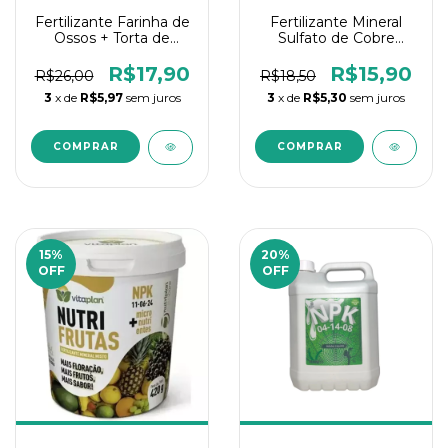
Fertilizante Farinha de
Fertilizante Mineral
Ossos + Torta de
Sulfato de Cobre
Mamona 1Kg Vitaplan
Calpik 100ml
R$17,90
R$15,90
R$26,00
R$18,50
3
x de
R$5,97
sem juros
3
x de
R$5,30
sem juros
15
%
20
%
OFF
OFF