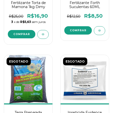
Fertilizante Torta de
Fertilizante Forth
Mamona 1kg Dimy
Suculentas 60ML
R$16,90
R$8,50
R$25,00
R$12,50
3
x de
R$5,63
sem juros
ESGOTADO
ESGOTADO
Terra Preparada
Inseticida Evidence