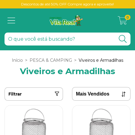
Descontos de até 50% OFF Compre agora e aproveite!
0
Início
>
PESCA & CAMPING
>
Viveiros e Armadilhas
Viveiros e Armadilhas
Filtrar