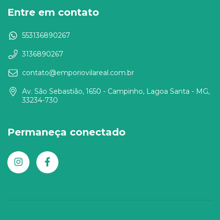
Entre em contato
553136890267
3136890267
contato@emporiovilareal.com.br
Av. São Sebastião, 1650 - Campinho, Lagoa Santa - MG,
33234-730
Permaneça conectado