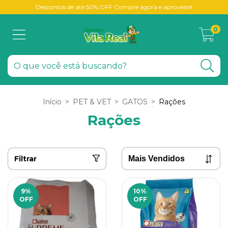
Descontos de até 50% OFF Compre agora e aproveite!
0
Início
>
PET & VET
>
GATOS
>
Rações
Rações
Filtrar
9
%
10
%
OFF
OFF