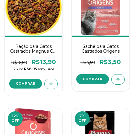
Ração para Gatos
Sachê para Gatos
Castrados Magnus Cat
Castrados Origens
Carne - A granel1Kg
Fr/Cr 85gr
R$13,90
R$3,50
R$16,50
R$4,50
2
x de
R$6,95
sem juros
22
%
7
%
OFF
OFF