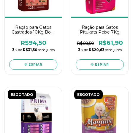
Ração para Gatos
Ração para Gatos
Castrados 10Kg Bom
Pitukats Peixe 7Kg
Peti
R$94,50
R$61,90
R$68,50
3
x de
R$31,50
sem juros
3
x de
R$20,63
sem juros
ESPIAR
ESPIAR
ESGOTADO
ESGOTADO