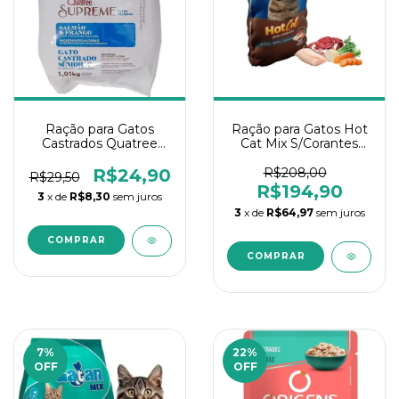
Ração para Gatos
Ração para Gatos Hot
Castrados Quatree
Cat Mix S/Corantes
Supreme Sênior +7
20Kg
Salmão e Frango 1Kg
R$24,90
R$208,00
R$29,50
R$194,90
3
x de
R$8,30
sem juros
3
x de
R$64,97
sem juros
7
%
22
%
OFF
OFF