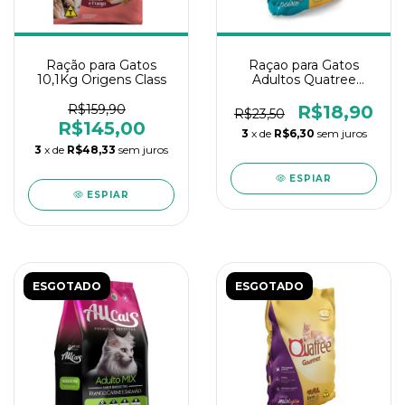
Ração para Gatos
Raçao para Gatos
10,1Kg Origens Class
Adultos Quatree
Gourmet Peixe 1kg
R$159,90
R$18,90
R$23,50
R$145,00
3
x de
R$6,30
sem juros
3
x de
R$48,33
sem juros
ESPIAR
ESPIAR
ESGOTADO
ESGOTADO