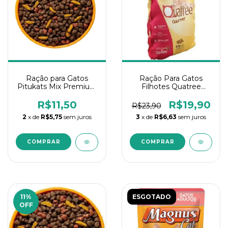
Ração para Gatos
Ração Para Gatos
Pitukats Mix Premium
Filhotes Quatree
A granel 1Kg
Gourmet 1kg
R$11,50
R$19,90
R$23,90
2
x de
R$5,75
sem juros
3
x de
R$6,63
sem juros
11
%
ESGOTADO
OFF