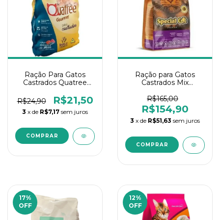
Ração Para Gatos
Ração para Gatos
Castrados Quatree
Castrados Mix
Gourmet Delicias Del
Carne/Frango Special
do Mar 1kg
Cat 10Kg
R$21,50
R$165,00
R$24,90
R$154,90
3
x de
R$7,17
sem juros
3
x de
R$51,63
sem juros
17
%
12
%
OFF
OFF