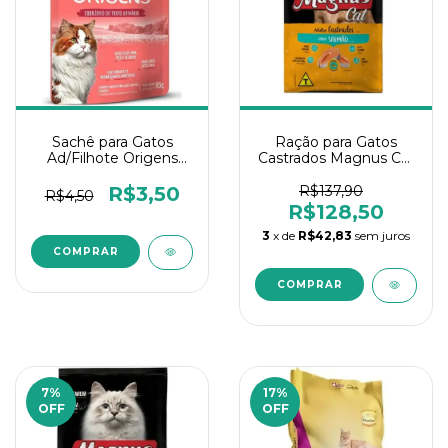
Sachê para Gatos
Ração para Gatos
Ad/Filhote Origens
Castrados Magnus Cat
Carne 85Gr
Salmão 10Kg
R$3,50
R$137,90
R$4,50
R$128,50
3
x de
R$42,83
sem juros
7
%
17
%
OFF
OFF