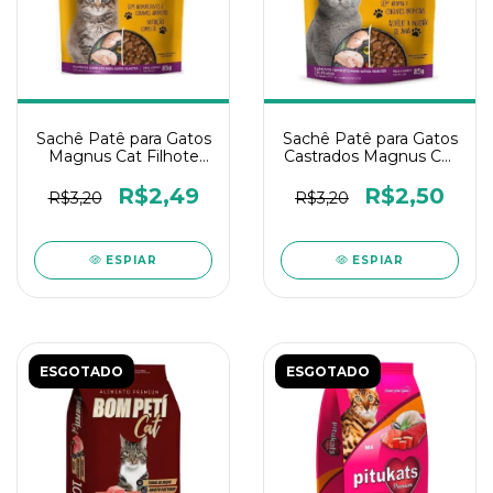
Sachê Patê para Gatos
Sachê Patê para Gatos
Magnus Cat Filhote
Castrados Magnus Cat
Carne 85gr (Fora de
Frango 85gr
linha)
R$2,49
R$2,50
R$3,20
R$3,20
ESPIAR
ESPIAR
ESGOTADO
ESGOTADO