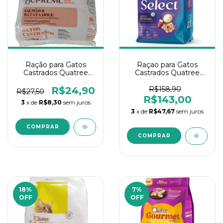
Ração para Gatos
Raçao para Gatos
Castrados Quatree
Castrados Quatree
Supreme Salmão e
Select Frango 10,1kg
Batata 1Kg
R$24,90
R$158,90
R$27,50
R$143,00
3
x de
R$8,30
sem juros
3
x de
R$47,67
sem juros
18
%
7
%
OFF
OFF