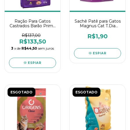
Ração Para Gatos
Sachê Patê para Gatos
Castrados Barão Prime
Magnus Cat T.Dia
10.1Kg
Carne 40gr
R$137,00
R$1,90
R$133,50
3
x de
R$44,50
sem juros
ESPIAR
ESPIAR
ESGOTADO
ESGOTADO