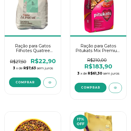
Ração para Gatos
Ração para Gatos
Filhotes Quatree
Pitukats Mix Premium
Supreme Salmão e
25Kg
Batata 1Kg
R$22,90
R$210,00
R$27,50
R$183,90
3
x de
R$7,63
sem juros
3
x de
R$61,30
sem juros
17
%
OFF