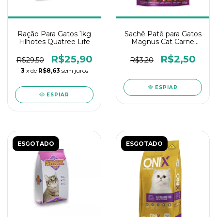
Ração Para Gatos 1kg
Sachê Patê para Gatos
Filhotes Quatree Life
Magnus Cat Carne
85gr
R$25,90
R$2,50
R$29,50
R$3,20
3
x de
R$8,63
sem juros
ESPIAR
ESPIAR
ESGOTADO
ESGOTADO