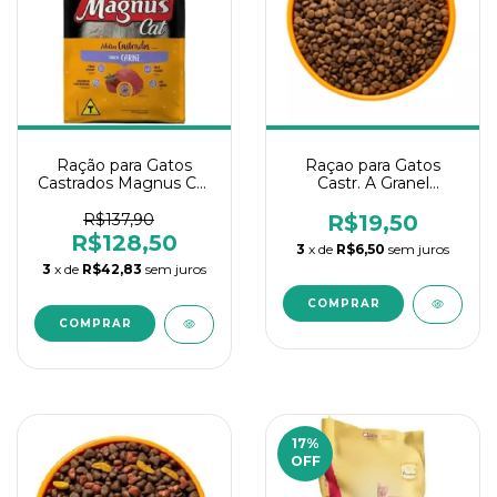
Ração para Gatos
Raçao para Gatos
Castrados Magnus Cat
Castr. A Granel
Carne 10Kg
Quatree Select Fgo
1Kg
R$137,90
R$19,50
R$128,50
3
x de
R$6,50
sem juros
3
x de
R$42,83
sem juros
17
%
OFF