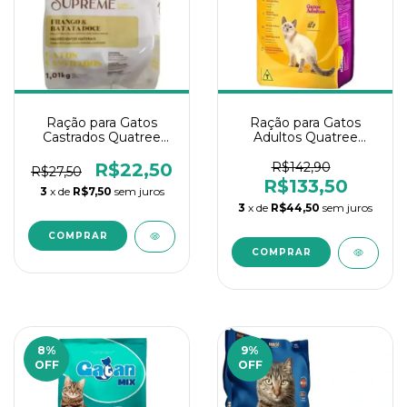
Ração para Gatos
Ração para Gatos
Castrados Quatree
Adultos Quatree
Supreme Frango e
Gourmet Mix Carne
Batata 1Kg
10.1Kg
R$22,50
R$142,90
R$27,50
R$133,50
3
x de
R$7,50
sem juros
3
x de
R$44,50
sem juros
8
%
9
%
OFF
OFF