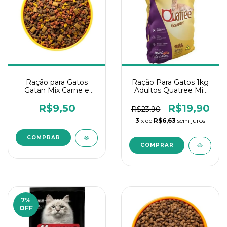
Ração para Gatos
Ração Para Gatos 1kg
Gatan Mix Carne e
Adultos Quatree Mix
Frango - A granel 1Kg
Carne
R$9,50
R$19,90
R$23,90
3
x de
R$6,63
sem juros
7
%
OFF