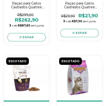
Raçao para Gatos
Raçao para Gatos
Castrados Quatree
Castrados Quatree
Select Frango 20kg
Select Frango 1kg
R$299,00
R$21,90
R$29,90
R$262,90
3
x de
R$7,30
sem juros
3
x de
R$87,63
sem juros
ESPIAR
ESPIAR
ESGOTADO
ESGOTADO