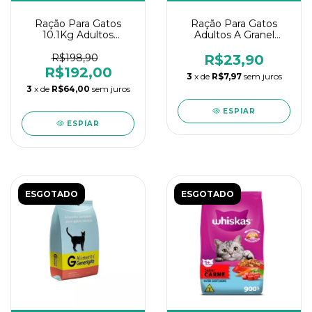
Ração Para Gatos
Ração Para Gatos
10.1Kg Adultos
Adultos A Granel
Whiskas Carne
Whiskas Carne 1Kg
R$198,90
R$23,90
R$192,00
3
x de
R$7,97
sem juros
3
x de
R$64,00
sem juros
ESPIAR
ESPIAR
ESGOTADO
ESGOTADO