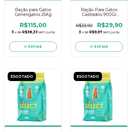
Ração para Gatos
Ração Para Gatos
Generigatos 25Kg
Castrados 900Gr
Whiskas Carne
R$115,00
R$29,90
R$33,90
3
x de
R$38,33
sem juros
3
x de
R$9,97
sem juros
ESPIAR
ESPIAR
ESGOTADO
ESGOTADO