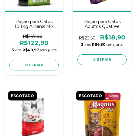
Ração para Gatos
Ração para Gatos
10,1Kg Allcanis Mix
Adultos Quatree
Allcats Fra/Car/Salmão
Gourmet Mix Carne
1Kg
R$137,00
R$18,90
R$23,50
R$122,90
3
x de
R$6,30
sem juros
3
x de
R$40,97
sem juros
ESPIAR
ESPIAR
ESGOTADO
ESGOTADO