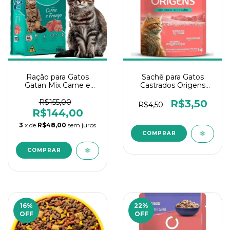
Ração para Gatos
Sachê para Gatos
Gatan Mix Carne e
Castrados Origens
Frango 20Kg
Salmão 85gr
R$155,00
R$3,50
R$4,50
R$144,00
3
x de
R$48,00
sem juros
16
%
22
%
OFF
OFF