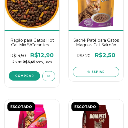
Ração para Gatos Hot
Sachê Patê para Gatos
Cat Mix S/Corantes A
Magnus Cat Salmão
Granel 1Kg
85gr
R$12,90
R$2,50
R$14,50
R$3,20
2
x de
R$6,45
sem juros
ESPIAR
ESGOTADO
ESGOTADO