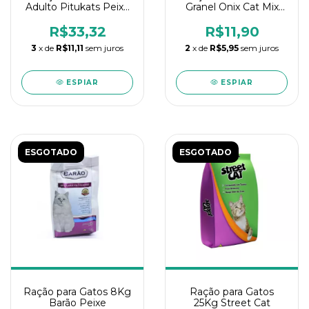
Adulto Pitukats Peixe
Granel Onix Cat Mix
7Kg
1Kg
R$33,32
R$11,90
3
x de
R$11,11
sem juros
2
x de
R$5,95
sem juros
ESPIAR
ESPIAR
ESGOTADO
ESGOTADO
Ração para Gatos 8Kg
Ração para Gatos
Barão Peixe
25Kg Street Cat