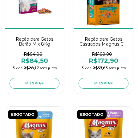
Ração para Gatos
Ração para Gatos
Barão Mix 8Kg
Castrados Magnus Cat
Salmão 20Kg
R$94,00
R$199,90
R$84,50
R$172,90
3
x de
R$28,17
sem juros
3
x de
R$57,63
sem juros
ESPIAR
ESPIAR
ESGOTADO
ESGOTADO