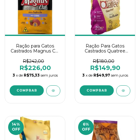
Ração para Gatos
Ração Para Gatos
Castrados Magnus Cat
Castrados Quatree
Carne 20Kg
Gourmet Mix de
Carnes 10.1kg
R$242,00
R$180,00
R$226,00
R$149,90
3
x de
R$75,33
sem juros
3
x de
R$49,97
sem juros
14
%
6
%
OFF
OFF