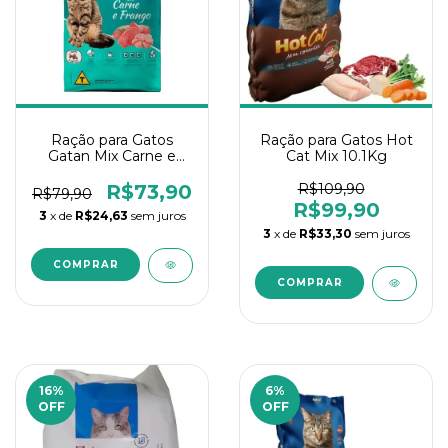
Ração para Gatos
Ração para Gatos Hot
Gatan Mix Carne e
Cat Mix 10.1Kg
Frango 10,1Kg
R$73,90
R$109,90
R$79,90
R$99,90
3
x de
R$24,63
sem juros
3
x de
R$33,30
sem juros
16
%
6
%
OFF
OFF