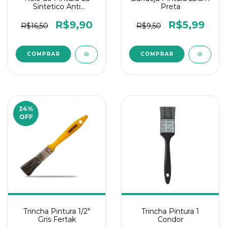
Sintetico Anti
Preta
Respingo 23Cm Roma
R$9,90
R$5,99
R$16,50
R$9,50
24
%
OFF
Trincha Pintura 1/2"
Trincha Pintura 1
Gris Fertak
Condor