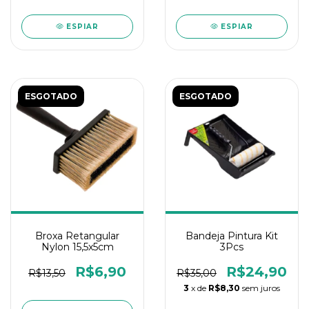
ESPIAR
ESPIAR
ESGOTADO
ESGOTADO
Broxa Retangular
Bandeja Pintura Kit
Nylon 15,5x5cm
3Pcs
R$6,90
R$24,90
R$13,50
R$35,00
3
x de
R$8,30
sem juros