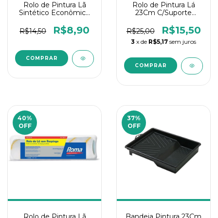
Rolo de Pintura Lã
Rolo de Pintura Lá
Sintético Econômico
23Cm C/Suporte
Compel 23Cm
Antirespingo Condor
R$8,90
R$15,50
R$14,50
R$25,00
3
x de
R$5,17
sem juros
40
%
37
%
OFF
OFF
Rolo de Pintura Lã
Bandeja Pintura 23Cm