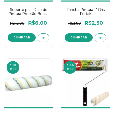
Suporte para Rolo de
Trincha Pintura 1" Gris
Pintura Pressão Bucha
Fertak
Compel
R$6,00
R$2,50
R$12,00
R$3,90
39
%
38
%
OFF
OFF