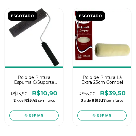
ESGOTADO
ESGOTADO
Rolo de Pintura
Rolo de Pintura Lã
Espuma C/Suporte
Extra 23cm Compel
15Cm Condor
R$10,90
R$39,50
R$13,90
R$55,00
2
x de
R$5,45
sem juros
3
x de
R$13,17
sem juros
ESPIAR
ESPIAR