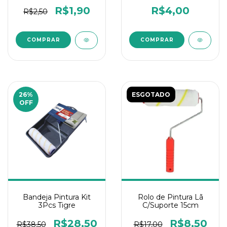
R$1,90
R$4,00
R$2,50
26
%
ESGOTADO
OFF
Bandeja Pintura Kit
Rolo de Pintura Lã
3Pcs Tigre
C/Suporte 15cm
R$28,50
R$8,50
R$38,50
R$17,00