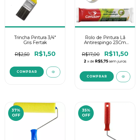
Trincha Pintura 3/4"
Rolo de Pintura Lã
Gris Fertak
Antirespingo 23Cm
Condor
R$1,50
R$11,50
R$2,50
R$17,00
2
x de
R$5,75
sem juros
37
%
35
%
OFF
OFF