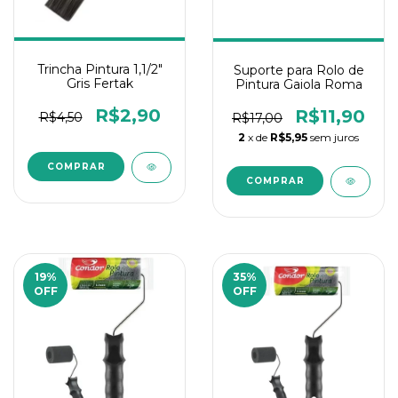
Trincha Pintura 1,1/2"
Suporte para Rolo de
Gris Fertak
Pintura Gaiola Roma
R$2,90
R$11,90
R$4,50
R$17,00
2
x de
R$5,95
sem juros
19
%
35
%
OFF
OFF