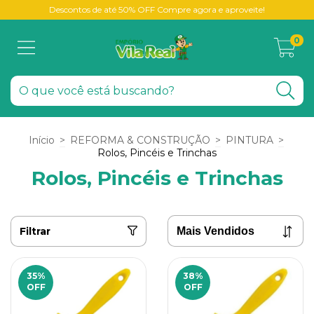
Descontos de até 50% OFF Compre agora e aproveite!
0
Início
>
REFORMA & CONSTRUÇÃO
>
PINTURA
>
Rolos, Pincéis e Trinchas
Rolos, Pincéis e Trinchas
Filtrar
35
%
38
%
OFF
OFF