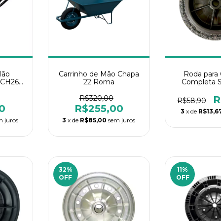
Mão
Carrinho de Mão Chapa
Roda para 
 CH26
22 Roma
Completa 
tro
19MM F
R$320,00
R
R$58,90
0
R$255,00
3
x de
R$13,6
m juros
3
x de
R$85,00
sem juros
32
%
11
%
OFF
OFF