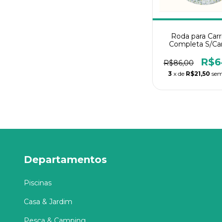
Roda para Carr
Completa S/Ca
26MM
R$6
R$86,00
3
x de
R$21,50
sem
Departamentos
Piscinas
Casa & Jardim
Pesca & Camping