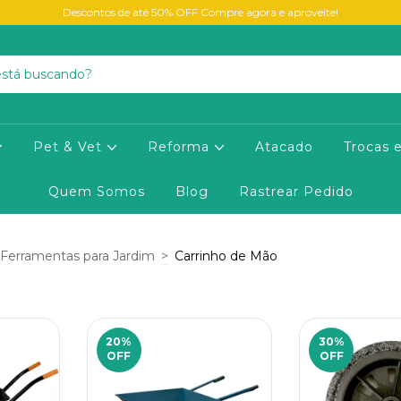
Descontos de até 50% OFF Compre agora e aproveite!
Pet & Vet
Reforma
Atacado
Trocas 
Quem Somos
Blog
Rastrear Pedido
Ferramentas para Jardim
>
Carrinho de Mão
20
%
30
%
OFF
OFF