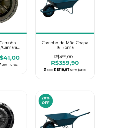
Carrinho
Carrinho de Mão Chapa
S/Camara
16 Roma
orce
$41,00
R$455,00
R$359,90
7
sem juros
3
x de
R$119,97
sem juros
20
%
OFF