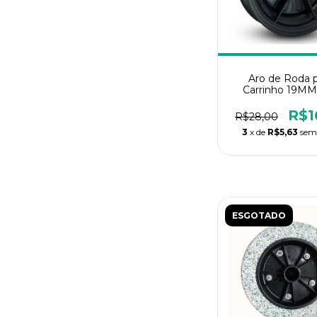
Aro de Roda 
Carrinho 19MM
R$1
R$28,00
3
x de
R$5,63
sem
ESGOTADO