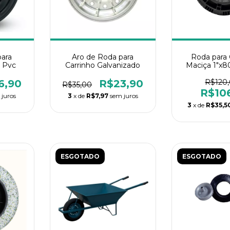
para
Aro de Roda para
Roda para 
 Pvc
Carrinho Galvanizado
Maciça 1"x
Fert
6,90
R$23,90
R$120
R$35,00
R$10
 juros
3
x de
R$7,97
sem juros
3
x de
R$35,5
ESGOTADO
ESGOTADO