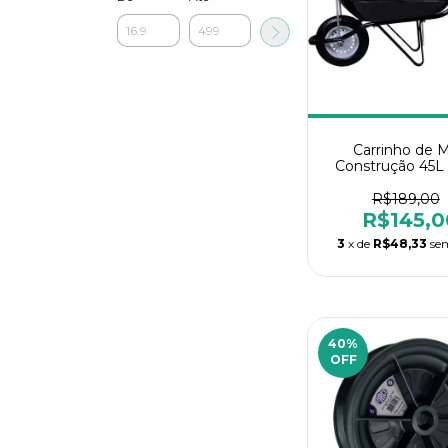
Carrinho de 
Construção 45L
Master Maes
R$189,00
R$145,0
3
x de
R$48,33
se
40
%
OFF