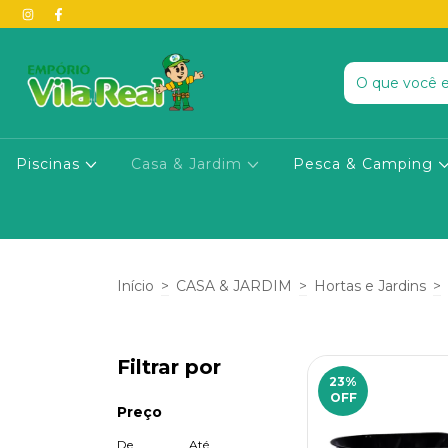
Piscinas
Casa & Jardim
Pesca & Camping
Início
>
CASA & JARDIM
>
Hortas e Jardins
>
Filtrar por
23
%
OFF
Preço
De
Até