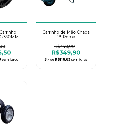
Carrinho
Carrinho de Mão Chapa
80x350MM
18 Roma
ak
,00
R$440,00
6,50
R$349,90
0
sem juros
3
x de
R$116,63
sem juros