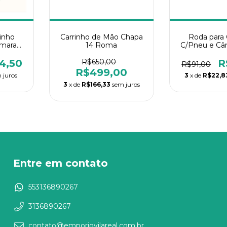
inho
Carrinho de Mão Chapa
Roda para 
mara
14 Roma
C/Pneu e Câ
4,50
R$650,00
R
R$91,00
R$499,00
 juros
3
x de
R$22,8
3
x de
R$166,33
sem juros
Entre em contato
553136890267
3136890267
contato@emporiovilareal.com.br