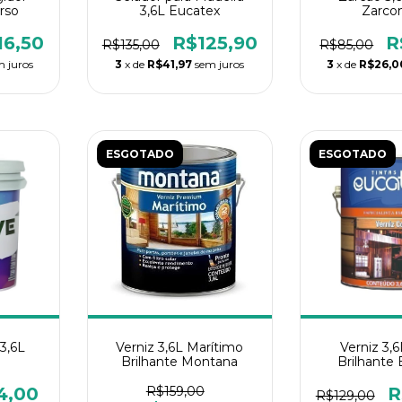
rso
3,6L Eucatex
Zarco
16,50
R$125,90
R
R$135,00
R$85,00
m juros
3
x de
R$41,97
sem juros
3
x de
R$26,0
ESGOTADO
ESGOTADO
 3,6L
Verniz 3,6L Marítimo
Verniz 3,
Brilhante Montana
Brilhante
4,00
R$159,00
R
R$129,00