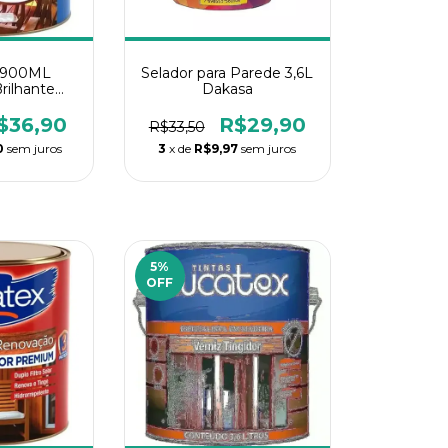
4-900ML
Selador para Parede 3,6L
rilhante
Dakasa
tex
$36,90
R$29,90
R$33,50
0
sem juros
3
x de
R$9,97
sem juros
5
%
OFF