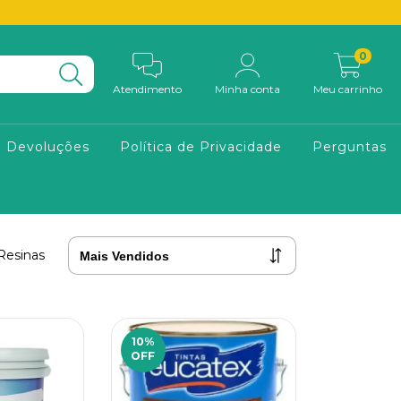
0
Atendimento
Minha conta
Meu carrinho
e Devoluções
Política de Privacidade
Perguntas
 Resinas
10
%
OFF