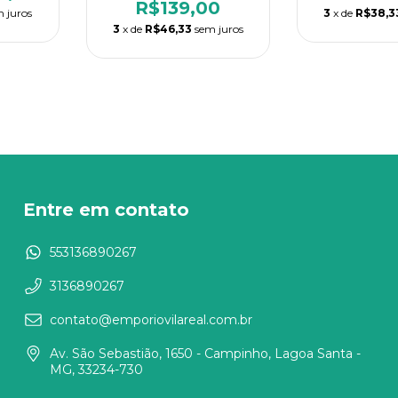
R$139,00
 juros
3
x de
R$38,3
3
x de
R$46,33
sem juros
Entre em contato
553136890267
3136890267
contato@emporiovilareal.com.br
Av. São Sebastião, 1650 - Campinho, Lagoa Santa -
MG, 33234-730