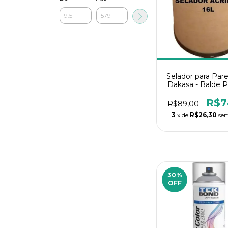
Selador para Par
Dakasa - Balde P
R$7
R$89,00
3
x de
R$26,30
sem
30
%
OFF