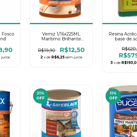
z Fosco
Verniz 1/16x225ML
Resina Acrilic
ond
Marítimo Brilhante
base de s
Natural Universo
8,90
R$12,50
R$620
R$19,90
R$57
 juros
2
x de
R$6,25
sem juros
3
x de
R$193,
21
%
11
%
OFF
OFF