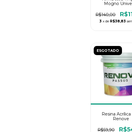
Mogno Unive
R$1
R$140,00
3
x de
R$38,83
se
ESGOTADO
Resina Acrílica
Renove
R$5
R$59,90