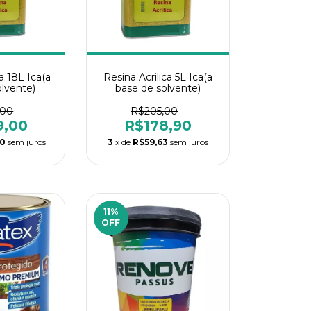
a 18L Ica(a
Resina Acrilica 5L Ica(a
olvente)
base de solvente)
,00
R$205,00
9,00
R$178,90
00
sem juros
3
x de
R$59,63
sem juros
11
%
OFF