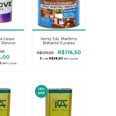
ra Gesso
Verniz 3,6L Marítimo
L Renove
Brilhante Eucatex
,00
R$116,50
R$129,00
4,00
3
x de
R$38,83
sem juros
0
sem juros
13
%
OFF