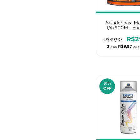
Selador para Ma
1/4x900ML Euc
Extra
R$2
R$39,90
3
x de
R$9,97
sem
31
%
OFF