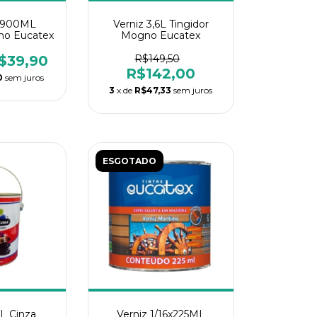
4-900ML
Verniz 3,6L Tingidor
no Eucatex
Mogno Eucatex
$39,90
R$149,50
R$142,00
0
sem juros
3
x de
R$47,33
sem juros
ESGOTADO
6L Cinza
Verniz 1/16x225ML