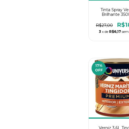
Tinta Spray Ve
Brilhante 35
Tekbond
R$1
R$27,00
3
x de
R$6,17
sem 
17
%
OFF
Verniz 3,6L Tin