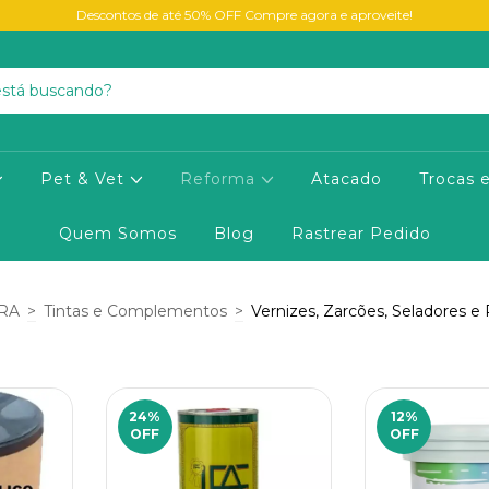
Descontos de até 50% OFF Compre agora e aproveite!
Pet & Vet
Reforma
Atacado
Trocas 
Quem Somos
Blog
Rastrear Pedido
RA
>
Tintas e Complementos
>
Vernizes, Zarcões, Seladores e
24
%
12
%
OFF
OFF