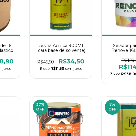
ede 16L
Resina Acrílica 900ML
Selador pa
lastico
Ica(a base de solvente)
Renove 16
8,90
R$34,50
R$129
R$45,50
R$11
 juros
3
x de
R$11,50
sem juros
3
x de
R$38,0
37
%
7
%
OFF
OFF