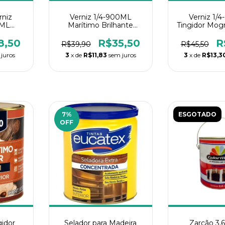
rniz
Verniz 1/4-900ML
Verniz 1/
0ML
Marítimo Brilhante
Tingidor Mog
Universo
8,50
R$35,50
R
R$39,90
R$45,50
juros
3
x de
R$11,83
sem juros
3
x de
R$13,3
7
%
ESGOTADO
OFF
gidor
Selador para Madeira
Zarcão 3,