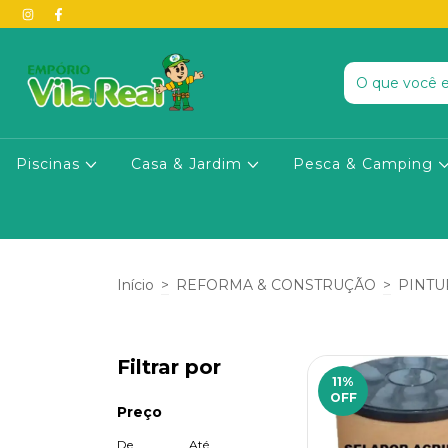
Piscinas
Casa & Jardim
Pesca & Camping
Início
>
REFORMA & CONSTRUÇÃO
>
PINTU
Filtrar por
11
%
OFF
Preço
De
Até