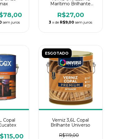
max
Marítimo Brilhante
Eucatex
$78,00
R$27,00
0
sem juros
3
x de
R$9,00
sem juros
ESGOTADO
6L Copal
Verniz 3,6L Copal
 Eucatex
Brilhante Universo
$115,00
R$119,00