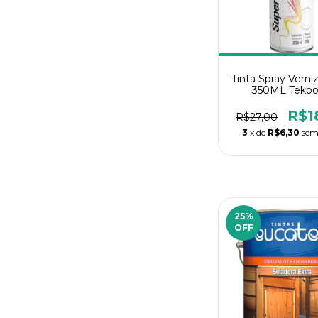
Tinta Spray Verni
350ML Tekb
R$1
R$27,00
3
x de
R$6,30
sem
25
%
OFF