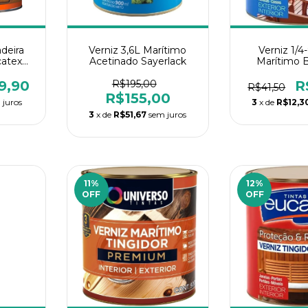
deira
Verniz 3,6L Marítimo
Verniz 1/
atex
Acetinado Sayerlack
Marítimo B
Euca
9,90
R$195,00
R
R$41,50
R$155,00
 juros
3
x de
R$12,3
3
x de
R$51,67
sem juros
11
%
12
%
OFF
OFF