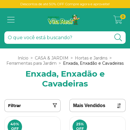
Descontos de até 50% OFF Compre agora e aproveite!
0
Início
>
CASA & JARDIM
>
Hortas e Jardins
>
Ferramentas para Jardim
>
Enxada, Enxadão e Cavadeiras
Enxada, Enxadão e
Cavadeiras
Filtrar
40
%
25
%
OFF
OFF