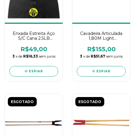
Enxada Estreita Aço
Cavadeira Articulada
S/C Cana 2.5LB
1,80M Light
Tramontina
Tramontina
R$49,00
R$155,00
3
x de
R$16,33
sem juros
3
x de
R$51,67
sem juros
ESPIAR
ESPIAR
ESGOTADO
ESGOTADO