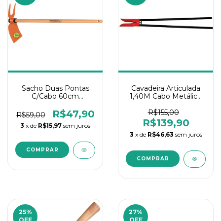
Sacho Duas Pontas
Cavadeira Articulada
C/Cabo 60cm
1,40M Cabo Metálico
Tramontina
Tramontina
R$47,90
R$155,00
R$59,00
R$139,90
3
x de
R$15,97
sem juros
3
x de
R$46,63
sem juros
25
%
27
%
OFF
OFF