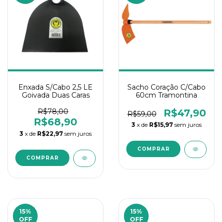
Enxada S/Cabo 2,5 LE
Sacho Coração C/Cabo
Goivada Duas Caras
60cm Tramontina
R$78,00
R$47,90
R$59,00
R$68,90
3
x de
R$15,97
sem juros
3
x de
R$22,97
sem juros
15
%
15
%
OFF
OFF