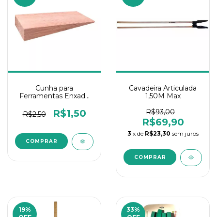
Cunha para
Cavadeira Articulada
Ferramentas Enxada
1,50M Max
Madeira 10CM
R$1,50
R$93,00
R$2,50
R$69,90
3
x de
R$23,30
sem juros
19
%
33
%