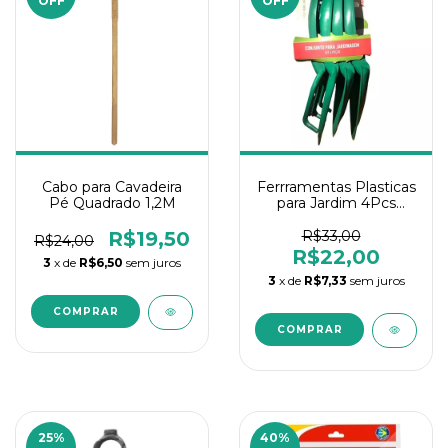
OFF
OFF
Cabo para Cavadeira
Ferrramentas Plasticas
Pé Quadrado 1,2M
para Jardim 4Pcs
Nutriplan
R$19,50
R$33,00
R$24,00
R$22,00
3
x de
R$6,50
sem juros
3
x de
R$7,33
sem juros
25
%
40
%