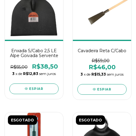
Enxada S/Cabo 2,5 LE
Cavadeira Reta C/Cabo
Alpe Goivada Servente
R$59,00
R$38,50
R$46,00
R$55,00
3
x de
R$12,83
sem juros
3
x de
R$15,33
sem juros
ESPIAR
ESPIAR
ESGOTADO
ESGOTADO