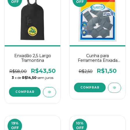
OFF
OFF
Enxadão 2,5 Largo
Cunha para
Tramontina
Ferramenta Enxada
Plástica 1Un
R$43,50
R$1,50
R$58,00
R$2,50
3
x de
R$14,50
sem juros
19
%
10
%
OFF
OFF