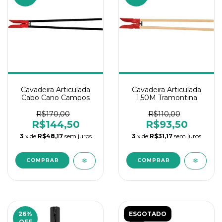
Cavadeira Articulada
Cavadeira Articulada
Cabo Cano Campos
1,50M Tramontina
R$170,00
R$110,00
R$144,50
R$93,50
3
x de
R$48,17
sem juros
3
x de
R$31,17
sem juros
26
%
ESGOTADO
OFF