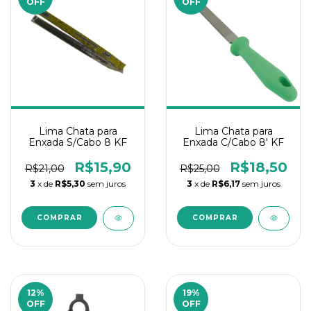
OFF
OFF
Lima Chata para
Lima Chata para
Enxada S/Cabo 8 KF
Enxada C/Cabo 8' KF
R$15,90
R$18,50
R$21,00
R$25,00
3
x de
R$5,30
sem juros
3
x de
R$6,17
sem juros
12
%
19
%
OFF
OFF