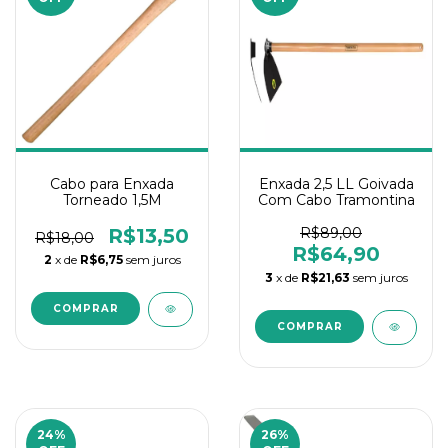
Cabo para Enxada
Enxada 2,5 LL Goivada
Torneado 1,5M
Com Cabo Tramontina
R$13,50
R$89,00
R$18,00
R$64,90
2
x de
R$6,75
sem juros
3
x de
R$21,63
sem juros
24
%
26
%