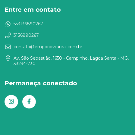
Entre em contato
553136890267
3136890267
contato@emporiovilareal.com.br
Av. São Sebastião, 1650 - Campinho, Lagoa Santa - MG,
33234-730
Permaneça conectado